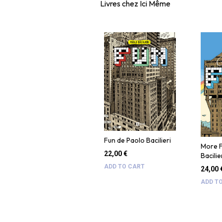
Livres chez Ici Même
Fun de Paolo Bacilieri
More F
22,00
€
Bacilie
ADD TO CART
24,00
ADD T